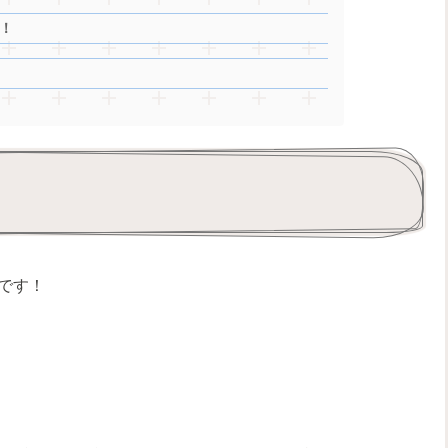
！
です！