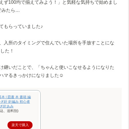
えず100均で揃えてみよう！」と気軽な気持ちで始めまし
んでみたら…
てもらっていました♪
、入所のタイミングで住んでいた場所を手放すことにな
ました！
け継いだことで、「ちゃんと使いこなせるようになりた
ハマるきっかけになりました☺️
 | 図書 本 書籍 編
かぎ針 針編み 初心者
かぎ針あみ
税込、送料別)
楽天で購入