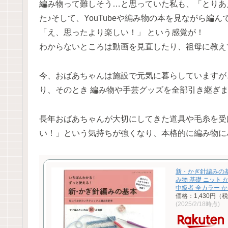
編み物って難しそう…と思っていた私も、「とりあ
た♪そして、YouTubeや編み物の本を見ながら編
「え、思ったより楽しい！」 という感覚が！
わからないところは動画を見直したり、祖母に教え
今、おばあちゃんは施設で元気に暮らしていますが
り、そのとき 編み物や手芸グッズを全部引き継ぎ
長年おばあちゃんが大切にしてきた道具や毛糸を受
い！」という気持ちが強くなり、本格的に編み物に
新・かぎ針編みの基本
み物 基礎 ニット 
中級者 全カラー 
価格：1,430円（
(2025/2/18時点)