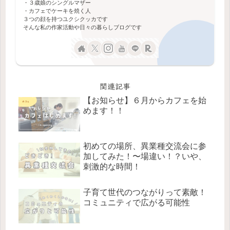
・３歳娘のシングルマザー
・カフェでケーキを焼く人
３つの顔を持つユクシクッカです
そんな私の作家活動や日々の暮らしブログです
関連記事
【お知らせ】６月からカフェを始
めます！！
初めての場所、異業種交流会に参
加してみた！〜場違い！？いや、
刺激的な時間！
子育て世代のつながりって素敵！
コミュニティで広がる可能性