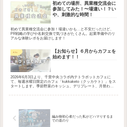
初めての場所、異業種交流会に
参加してみた！〜場違い！？い
や、刺激的な時間！
初めて異業種交流会に参加！場違いかも…と不安だったけど、
PR戦略の学びや名刺交換で気づきがたくさん。起業準備中のリ
アルな体験レポをお届けします！
【お知らせ】６月からカフェを
始めます！！
2026年6月3日より、千里中央コラボ内テトラポットカフェに
て、毎週水曜日限定のカフェ「kukkaketo（クッカケト）」をス
タートします。季節野菜のキッシュ、デリプレート、月替わり
ケーキをご用意。編み物作家yksi kukkaが運営する小さなカフ
ェです。
編み物初心者だった私がどハマりするま
での道のり