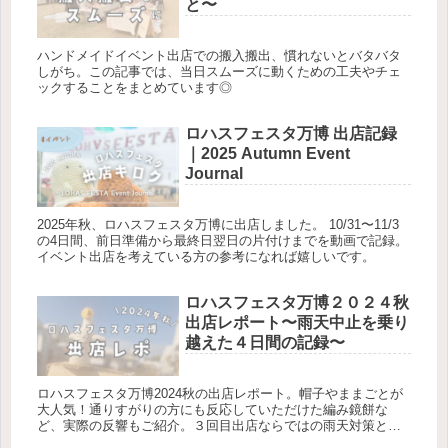
と〜
ハンドメイドイベント出店での搬入搬出、慣れないとバタバタ
しがち。この記事では、当日スムーズに動くための工夫やチェ
ックすることをまとめています◎
ロハスフェスタ万博 出店記録
｜2025 Autumn Event
Journal
2025年秋、ロハスフェスタ万博に出店しました。 10/31〜11/3
の4日間、前日準備から最終日翌日の片付けまでを動画で記録。
イベント出店を考えている方の参考になれば嬉しいです。
ロハスフェスタ万博２０２４秋
出店レポート〜雨天中止を乗り
越えた４日間の記録〜
ロハスフェスタ万博2024秋の出店レポート。帽子やままごとが
大人気！通りすがりの方にも反応していただけた編み鏡餅な
ど、実際の反響もご紹介。３回目出店ならではの雨天対策と準
備のコツ、２日目の雨天中止を作品作りのチャンスに変えた経