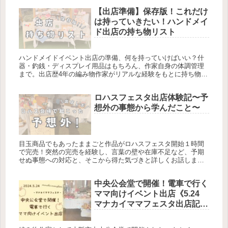
験など、４日間の貴重な体験をお伝えします。
【出店準備】保存版！これだけ
は持っていきたい！ハンドメイ
ド出店の持ち物リスト
ハンドメイドイベント出店の準備、何を持っていけばいい？什
器・釣銭・ディスプレイ用品はもちろん、作家自身の体調管理
まで。出店歴4年の編み物作家がリアルな経験をもとに持ち物リ
ストを大公開！
ロハスフェスタ出店体験記〜予
想外の事態から学んだこと〜
目玉商品でもあったままごと作品がロハスフェスタ開始１時間
で完売！突然の完売を経験し、言葉の壁や在庫不足など、予期
せぬ事態への対応と、そこから得た気づきと詳しくお話しま
す。
中央公会堂で開催！電車で行く
ママ向けイベント出店《5.24
マナカイママフェスタ出店記
録》