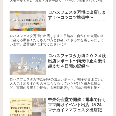
ズモールで月1（真夏・真冬を除く）ペースで開催されているマ
マ向けイベント。もちろんママだけでなく誰でもお越しいただ
け...
ロハスフェスタ万博に出店しま
す！〜コツコツ準備中〜
ロハスフェスタ万博に出店します！手編み（自作）の太陽の塔
に会える機会！たくさんの方とお会いできるのを楽しみにして
います。是非遊びに来てくださいね♫
ロハスフェスタ万博２０２４秋
出店レポート〜雨天中止を乗り
越えた４日間の記録〜
ロハスフェスタ万博2024秋の出店レポート。帽子やままごとが
大人気！通りすがりの方にも反応していただけた編み鏡餅な
ど、実際の反響もご紹介。３回目出店ならではの雨天対策と準
備のコツ、２日目の雨天中止を作品作りのチャンスに変えた経
験など、４日間の貴重な体験をお伝えします。
中央公会堂で開催！電車で行く
ママ向けイベント出店《5.24
マナカイママフェスタ出店記
録》