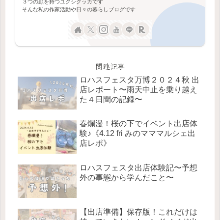
３つの顔を持つユクシクッカです
そんな私の作家活動や日々の暮らしブログです
関連記事
ロハスフェスタ万博２０２４秋 出
店レポート〜雨天中止を乗り越え
た４日間の記録〜
春爛漫！桜の下でイベント出店体
験♪《4.12 fri みのマママルシェ出
店レポ》
ロハスフェスタ出店体験記〜予想
外の事態から学んだこと〜
【出店準備】保存版！これだけは