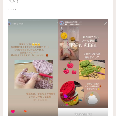
ちら！
↓↓↓↓
Screenshot