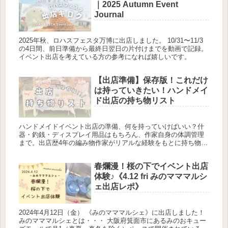
｜2025 Autumn Event
Journal
2025年秋、ロハスフェスタ万博に出店しました。 10/31〜11/3
の4日間、前日準備から最終日翌日の片付けまでを動画で記録。
イベント出店を考えている方の参考になれば嬉しいです。
【出店準備】保存版！これだけ
は持っていきたい！ハンドメイ
ド出店の持ち物リスト
ハンドメイドイベント出店の準備、何を持っていけばいい？什
器・釣銭・ディスプレイ用品はもちろん、作家自身の体調管理
まで。出店歴4年の編み物作家がリアルな経験をもとに持ち物リ
ストを大公開！
春爛漫！桜の下でイベント出店
体験♪《4.12 fri みのマママルシ
ェ出店レポ》
2024年4月12日（金） 《みのマママルシェ》に出店しました！
みのマママルシェとは・・・ 大阪府箕面市にあるみのおキュー