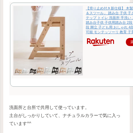
【滑り止め付き新仕様】 木製
＆スツール」 踏み台 子供 子
テップ トイレ 洗面所 手洗い
踏み台子供 子供用踏み台 2段 
段 脚立 子ども用 おしゃれ 
可能 モンテッソーリ 教育 子
洗面所と台所で共用して使っています。
土台がしっかりしていて、ナチュラルカラーで気に入っ
ています^^