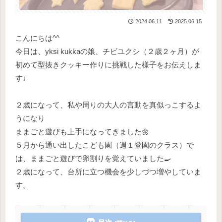
2024.06.11
2025.06.15
こんにちは^^
今日は、yksi kukkaの娘、チビユクシ（２歳２ヶ月）が
初めて型抜きクッキー作りに挑戦した様子をお伝えしま
す♩
２歳になって、私や周りの大人の言動を真似っこするよ
うになり
ままごと遊びも上手になってきました🌼
５月から通い出したこども園（週１登園のクラス）で
は、ままごと遊びで卵割りを覚えていました🍳
２歳になって、台所に立つ機会を少しづつ増やしていま
す。