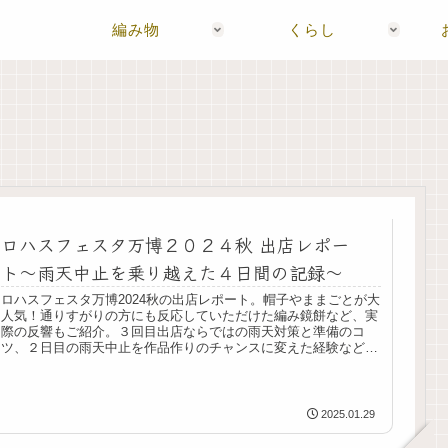
編み物
くらし
ロハスフェスタ万博２０２４秋 出店レポー
ト〜雨天中止を乗り越えた４日間の記録〜
ロハスフェスタ万博2024秋の出店レポート。帽子やままごとが大
人気！通りすがりの方にも反応していただけた編み鏡餅など、実
際の反響もご紹介。３回目出店ならではの雨天対策と準備のコ
ツ、２日目の雨天中止を作品作りのチャンスに変えた経験など、
４日間の貴重な体験をお伝えします。
2025.01.29